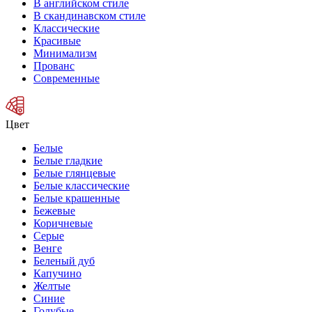
В английском стиле
В скандинавском стиле
Классические
Красивые
Минимализм
Прованс
Современные
Цвет
Белые
Белые гладкие
Белые глянцевые
Белые классические
Белые крашенные
Бежевые
Коричневые
Серые
Венге
Беленый дуб
Капучино
Желтые
Синие
Голубые