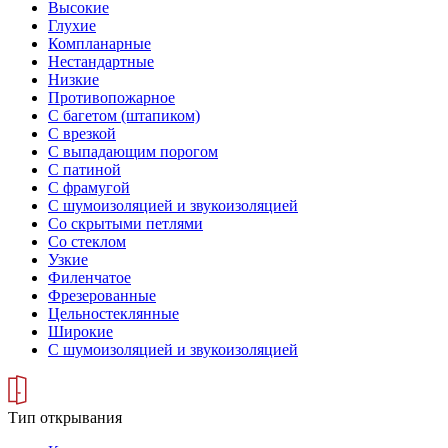
Высокие
Глухие
Компланарные
Нестандартные
Низкие
Противопожарное
С багетом (штапиком)
С врезкой
С выпадающим порогом
С патиной
С фрамугой
С шумоизоляцией и звукоизоляцией
Со скрытыми петлями
Со стеклом
Узкие
Филенчатое
Фрезерованные
Цельностеклянные
Широкие
С шумоизоляцией и звукоизоляцией
Тип открывания